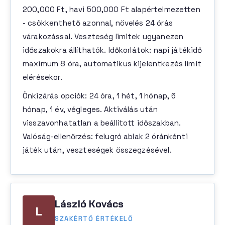
200,000 Ft, havi 500,000 Ft alapértelmezetten
- csökkenthető azonnal, növelés 24 órás
várakozással. Veszteség limitek ugyanezen
időszakokra állíthatók. Időkorlátok: napi játékidő
maximum 8 óra, automatikus kijelentkezés limit
elérésekor.
Önkizárás opciók: 24 óra, 1 hét, 1 hónap, 6
hónap, 1 év, végleges. Aktiválás után
visszavonhatatlan a beállított időszakban.
Valóság-ellenőrzés: felugró ablak 2 óránkénti
játék után, veszteségek összegzésével.
László Kovács
L
SZAKÉRTŐ ÉRTÉKELŐ