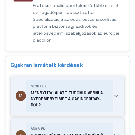
Professzionális sportelemző több mint 8
év fogadóipari tapasztalattal.
Specializációja az odds összehasonlítás,
platform biztonsági auditok és
játékosvédelmi szabályozások az európai
piacokon.
Gyakran ismételt kérdések
MICHAŁ K.
MENNYI IDŐ ALATT TUDOM KIVENNI A
M
NYEREMÉNYEIMET A CASINOFRIDAY-
RŐL?
László Kovács
A kifizetések általában 24-48 órán belül
ANNA W.
feldolgozásra kerülnek, a választott fizetési