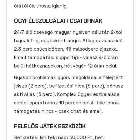
órától élethossziglanig.
ÜGYFÉLSZOLGÁLATI CSATORNÁK
24/7 élő csevegő magyar nyelven délután 2-től
hajnali 1-ig, egyébként angol. Átlagos válaszidő:
2.3 perc csúcsidőben, 45 másodperc éjszaka.
Email támogatás: support@ - válasz 4-6 órán
belül hétköznapokon, hétvégén 12 órán belül.
Gyakori problémák gyors megoldása: elfelejtett
jelszó (2 perc), befizetési hiba (5 perc), bónusz
aktiválás (3 perc). Komplex ügyek eszkalálása
senior operátorhoz 10 percen belül. Telefonos
támogatás nincs - csak chat és email.
FELELŐS JÁTÉK ESZKÖZÖK
Befizetési limitek: napi 50,000 Ft, heti