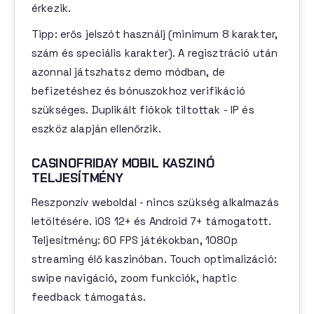
érkezik.
Tipp: erős jelszót használj (minimum 8 karakter,
szám és speciális karakter). A regisztráció után
azonnal játszhatsz demo módban, de
befizetéshez és bónuszokhoz verifikáció
szükséges. Duplikált fiókok tiltottak - IP és
eszköz alapján ellenőrzik.
CASINOFRIDAY MOBIL KASZINÓ
TELJESÍTMÉNY
Reszponzív weboldal - nincs szükség alkalmazás
letöltésére. iOS 12+ és Android 7+ támogatott.
Teljesítmény: 60 FPS játékokban, 1080p
streaming élő kaszinóban. Touch optimalizáció:
swipe navigáció, zoom funkciók, haptic
feedback támogatás.