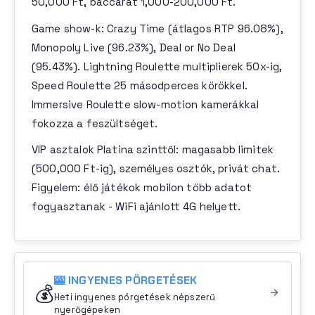
50,000 Ft, baccarat 1,000-200,000 Ft.
Game show-k: Crazy Time (átlagos RTP 96.08%),
Monopoly Live (96.23%), Deal or No Deal
(95.43%). Lightning Roulette multiplierek 50x-ig,
Speed Roulette 25 másodperces körökkel.
Immersive Roulette slow-motion kamerákkal
fokozza a feszültséget.
VIP asztalok Platina szinttől: magasabb limitek
(500,000 Ft-ig), személyes osztók, privát chat.
Figyelem: élő játékok mobilon több adatot
fogyasztanak - WiFi ajánlott 4G helyett.
🎰 INGYENES PÖRGETÉSEK
💰
Heti ingyenes pörgetések népszerű
nyerőgépeken