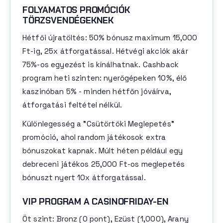
FOLYAMATOS PROMÓCIÓK
TÖRZSVENDÉGEKNEK
Hétfői újratöltés: 50% bónusz maximum 15,000
Ft-ig, 25x átforgatással. Hétvégi akciók akár
75%-os egyezést is kínálhatnak. Cashback
program heti szinten: nyerőgépeken 10%, élő
kaszinóban 5% - minden hétfőn jóváírva,
átforgatási feltétel nélkül.
Különlegesség a "Csütörtöki Meglepetés"
promóció, ahol random játékosok extra
bónuszokat kapnak. Múlt héten például egy
debreceni játékos 25,000 Ft-os meglepetés
bónuszt nyert 10x átforgatással.
VIP PROGRAM A CASINOFRIDAY-EN
Öt szint: Bronz (0 pont), Ezüst (1,000), Arany