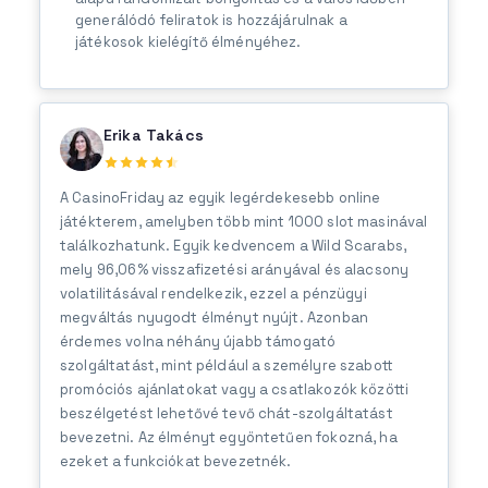
generálódó feliratok is hozzájárulnak a
játékosok kielégítő élményéhez.
Erika Takács
A CasinoFriday az egyik legérdekesebb online
játékterem, amelyben több mint 1000 slot masinával
találkozhatunk. Egyik kedvencem a Wild Scarabs,
mely 96,06% visszafizetési arányával és alacsony
volatilitásával rendelkezik, ezzel a pénzügyi
megváltás nyugodt élményt nyújt. Azonban
érdemes volna néhány újabb támogató
szolgáltatást, mint például a személyre szabott
promóciós ajánlatokat vagy a csatlakozók közötti
beszélgetést lehetővé tevő chát-szolgáltatást
bevezetni. Az élményt egyöntetűen fokozná, ha
ezeket a funkciókat bevezetnék.