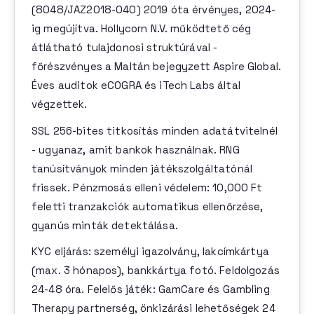
(8048/JAZ2018-040) 2019 óta érvényes, 2024-
ig megújítva. Hollycorn N.V. működtető cég
átlátható tulajdonosi struktúrával -
főrészvényes a Maltán bejegyzett Aspire Global.
Éves auditok eCOGRA és iTech Labs által
végzettek.
SSL 256-bites titkosítás minden adatátvitelnél
- ugyanaz, amit bankok használnak. RNG
tanúsítványok minden játékszolgáltatónál
frissek. Pénzmosás elleni védelem: 10,000 Ft
feletti tranzakciók automatikus ellenőrzése,
gyanús minták detektálása.
KYC eljárás: személyi igazolvány, lakcímkártya
(max. 3 hónapos), bankkártya fotó. Feldolgozás
24-48 óra. Felelős játék: GamCare és Gambling
Therapy partnerség, önkizárási lehetőségek 24