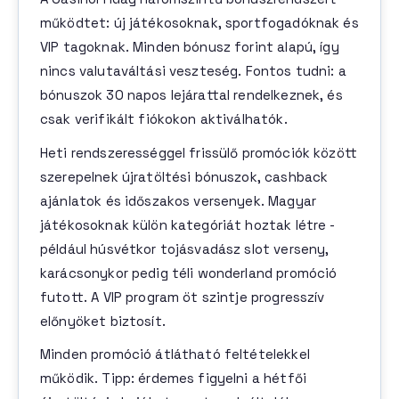
működtet: új játékosoknak, sportfogadóknak és
VIP tagoknak. Minden bónusz forint alapú, így
nincs valutaváltási veszteség. Fontos tudni: a
bónuszok 30 napos lejárattal rendelkeznek, és
csak verifikált fiókokon aktiválhatók.
Heti rendszerességgel frissülő promóciók között
szerepelnek újratöltési bónuszok, cashback
ajánlatok és időszakos versenyek. Magyar
játékosoknak külön kategóriát hoztak létre -
például húsvétkor tojásvadász slot verseny,
karácsonykor pedig téli wonderland promóció
futott. A VIP program öt szintje progresszív
előnyöket biztosít.
Minden promóció átlátható feltételekkel
működik. Tipp: érdemes figyelni a hétfői