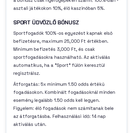
a bónusz csak nyerőgépeken számít 100%-ban -
asztali játékokon 10%, élő kaszinóban 5%.
SPORT ÜDVÖZLŐ BÓNUSZ
Sportfogadók 100%-os egyezést kapnak első
befizetésre, maximum 25,000 Ft értékben.
Minimum befizetés 3,000 Ft, és csak
sportfogadásokra használható. Az aktiválás
automatikus, ha a "Sport" fülön keresztül
regisztrálsz.
Átforgatás: 5x minimum 1.50 odds értékű
fogadásokon. Kombinált fogadásoknál minden
esemény legalább 1.50 odds kell legyen.
Figyelem: élő fogadások nem számítanak bele
az átforgatásba. Felhasználási idő: 14 nap
aktiválás után.