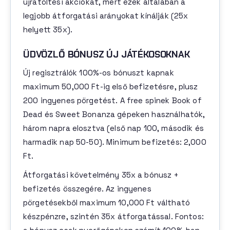
újratöltési akciókat, mert ezek általában a
legjobb átforgatási arányokat kínálják (25x
helyett 35x).
ÜDVÖZLŐ BÓNUSZ ÚJ JÁTÉKOSOKNAK
Új regisztrálók 100%-os bónuszt kapnak
maximum 50,000 Ft-ig első befizetésre, plusz
200 ingyenes pörgetést. A free spinek Book of
Dead és Sweet Bonanza gépeken használhatók,
három napra elosztva (első nap 100, második és
harmadik nap 50-50). Minimum befizetés: 2,000
Ft.
Átforgatási követelmény 35x a bónusz +
befizetés összegére. Az ingyenes
pörgetésekből maximum 10,000 Ft váltható
készpénzre, szintén 35x átforgatással. Fontos: