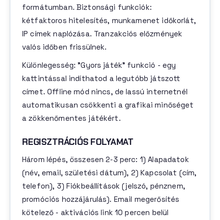
formátumban. Biztonsági funkciók:
kétfaktoros hitelesítés, munkamenet időkorlát,
IP címek naplózása. Tranzakciós előzmények
valós időben frissülnek.
Különlegesség: "Gyors játék" funkció - egy
kattintással indíthatod a legutóbb játszott
címet. Offline mód nincs, de lassú internetnél
automatikusan csökkenti a grafikai minőséget
a zökkenőmentes játékért.
REGISZTRÁCIÓS FOLYAMAT
Három lépés, összesen 2-3 perc: 1) Alapadatok
(név, email, születési dátum), 2) Kapcsolat (cím,
telefon), 3) Fiókbeállítások (jelszó, pénznem,
promóciós hozzájárulás). Email megerősítés
kötelező - aktivációs link 10 percen belül