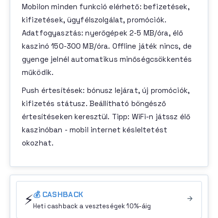
Mobilon minden funkció elérhető: befizetések,
kifizetések, ügyfélszolgálat, promóciók.
Adatfogyasztás: nyerőgépek 2-5 MB/óra, élő
kaszinó 150-300 MB/óra. Offline játék nincs, de
gyenge jelnél automatikus minőségcsökkentés
működik.
Push értesítések: bónusz lejárat, új promóciók,
kifizetés státusz. Beállítható böngésző
értesítéseken keresztül. Tipp: WiFi-n játssz élő
kaszinóban - mobil internet késleltetést
okozhat.
💰 CASHBACK
⚡
Heti cashback a veszteségek 10%-áig