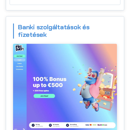
Banki szolgáltatások és
fizetések