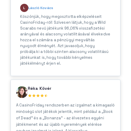
L
László Kovács
Köszönjük, hogy megosztotta elképzeléseit
CasinoFriday-ről! Szívesen látjuk, hogy a Wild
Scarabs nevű játékunk 96,06% visszafizetési
arányával és alacsony volatilitásával élvekedve
hozza el számára a pénzügyi megváltás
nyugodt élményét. Azt javasoljuk, hogy
próbálja ki a többi szinten alacsony volatilitású
játékunkat is, hogy további kényelmes
játékélményt érjen el.
Réka Kövér
A CasinoFriday rendszerben az izgalmat a kimagasló
minőségű slot játékok jelentik, mint például a „Book
of Dead” és a „Bonanza” - az élvezetes egyéni
játékmenet és az újabb nyeremények elérése
egyben izgalmat is jelent. A klasszikus