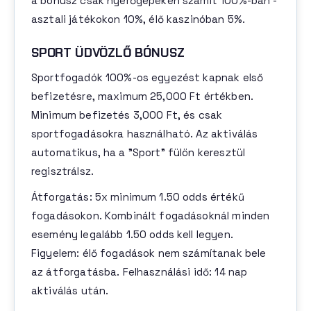
a bónusz csak nyerőgépeken számít 100%-ban -
asztali játékokon 10%, élő kaszinóban 5%.
SPORT ÜDVÖZLŐ BÓNUSZ
Sportfogadók 100%-os egyezést kapnak első
befizetésre, maximum 25,000 Ft értékben.
Minimum befizetés 3,000 Ft, és csak
sportfogadásokra használható. Az aktiválás
automatikus, ha a "Sport" fülön keresztül
regisztrálsz.
Átforgatás: 5x minimum 1.50 odds értékű
fogadásokon. Kombinált fogadásoknál minden
esemény legalább 1.50 odds kell legyen.
Figyelem: élő fogadások nem számítanak bele
az átforgatásba. Felhasználási idő: 14 nap
aktiválás után.