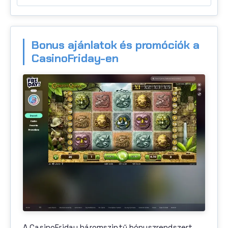
Bonus ajánlatok és promóciók a
CasinoFriday-en
A CasinoFriday háromszintű bónuszrendszert