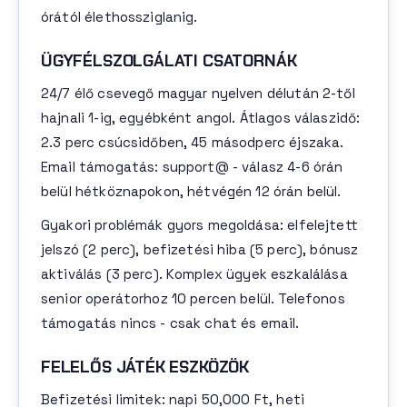
órától élethossziglanig.
ÜGYFÉLSZOLGÁLATI CSATORNÁK
24/7 élő csevegő magyar nyelven délután 2-től
hajnali 1-ig, egyébként angol. Átlagos válaszidő:
2.3 perc csúcsidőben, 45 másodperc éjszaka.
Email támogatás: support@ - válasz 4-6 órán
belül hétköznapokon, hétvégén 12 órán belül.
Gyakori problémák gyors megoldása: elfelejtett
jelszó (2 perc), befizetési hiba (5 perc), bónusz
aktiválás (3 perc). Komplex ügyek eszkalálása
senior operátorhoz 10 percen belül. Telefonos
támogatás nincs - csak chat és email.
FELELŐS JÁTÉK ESZKÖZÖK
Befizetési limitek: napi 50,000 Ft, heti