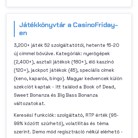
ELŐNYÖK
Hatalmas játékválaszték 3000+ címmel
Játékkönyvtár a CasinoFriday-
Gyors kifizetések 24 órán belül
en
Élő kaszinó profi dealerekkel
3,200+ játék 52 szolgáltatótól, hetente 15-20
Mobil-optimalizált platform
új címmel bővülve. Kategóriák: nyerőgépek
Kriptovaluta támogatás
(2,400+), asztali játékok (180+), élő kaszinó
(120+), jackpot játékok (45), speciális címek
HÁTRÁNYOK
(keno, kaparós, bingo). Magyar kedvencek külön
szekciót kaptak - itt találod a Book of Dead,
Korlátozott magyar nyelvű támogatás
Sweet Bonanza és Big Bass Bonanza
Magasabb forgalmi követelmények
változatokat.
Nincs telefonos ügyfélszolgálat
Keresési funkciók: szolgáltató, RTP érték (95-
99% között szűrhető), volatilitás és téma
szerint. Demo mód regisztráció nélkül elérhető -