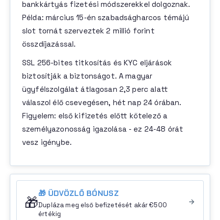
bankkártyás fizetési módszerekkel dolgoznak.
Példa: március 15-én szabadságharcos témájú
slot tornát szerveztek 2 millió forint
összdíjazással.
SSL 256-bites titkosítás és KYC eljárások
biztosítják a biztonságot. A magyar
ügyfélszolgálat átlagosan 2,3 perc alatt
válaszol élő csevegésen, hét nap 24 órában.
Figyelem: első kifizetés előtt kötelező a
személyazonosság igazolása - ez 24-48 órát
vesz igénybe.
🎁 ÜDVÖZLŐ BÓNUSZ
🎁
Dupláza meg első befizetését akár €500
értékig