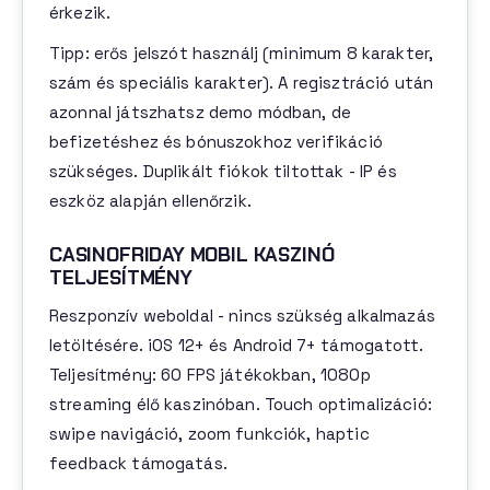
érkezik.
Tipp: erős jelszót használj (minimum 8 karakter,
szám és speciális karakter). A regisztráció után
azonnal játszhatsz demo módban, de
befizetéshez és bónuszokhoz verifikáció
szükséges. Duplikált fiókok tiltottak - IP és
eszköz alapján ellenőrzik.
CASINOFRIDAY MOBIL KASZINÓ
TELJESÍTMÉNY
Reszponzív weboldal - nincs szükség alkalmazás
letöltésére. iOS 12+ és Android 7+ támogatott.
Teljesítmény: 60 FPS játékokban, 1080p
streaming élő kaszinóban. Touch optimalizáció:
swipe navigáció, zoom funkciók, haptic
feedback támogatás.