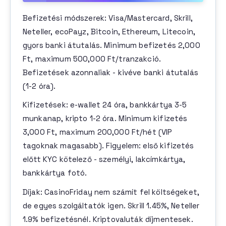
Befizetési módszerek: Visa/Mastercard, Skrill,
Neteller, ecoPayz, Bitcoin, Ethereum, Litecoin,
gyors banki átutalás. Minimum befizetés 2,000
Ft, maximum 500,000 Ft/tranzakció.
Befizetések azonnaliak - kivéve banki átutalás
(1-2 óra).
Kifizetések: e-wallet 24 óra, bankkártya 3-5
munkanap, kripto 1-2 óra. Minimum kifizetés
3,000 Ft, maximum 200,000 Ft/hét (VIP
tagoknak magasabb). Figyelem: első kifizetés
előtt KYC kötelező - személyi, lakcímkártya,
bankkártya fotó.
Díjak: CasinoFriday nem számít fel költségeket,
de egyes szolgáltatók igen. Skrill 1.45%, Neteller
1.9% befizetésnél. Kriptovaluták díjmentesek.