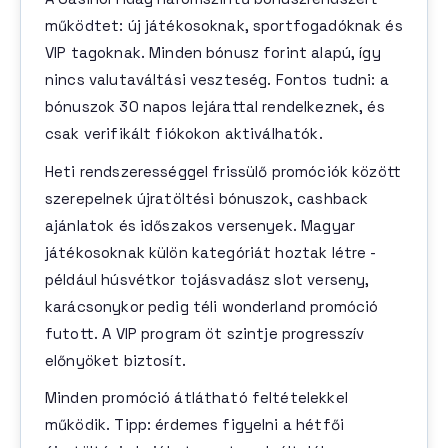
működtet: új játékosoknak, sportfogadóknak és
VIP tagoknak. Minden bónusz forint alapú, így
nincs valutaváltási veszteség. Fontos tudni: a
bónuszok 30 napos lejárattal rendelkeznek, és
csak verifikált fiókokon aktiválhatók.
Heti rendszerességgel frissülő promóciók között
szerepelnek újratöltési bónuszok, cashback
ajánlatok és időszakos versenyek. Magyar
játékosoknak külön kategóriát hoztak létre -
például húsvétkor tojásvadász slot verseny,
karácsonykor pedig téli wonderland promóció
futott. A VIP program öt szintje progresszív
előnyöket biztosít.
Minden promóció átlátható feltételekkel
működik. Tipp: érdemes figyelni a hétfői