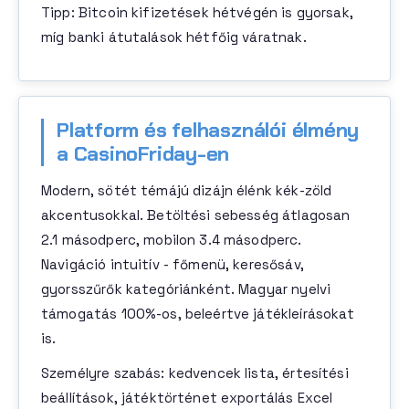
Tipp: Bitcoin kifizetések hétvégén is gyorsak,
míg banki átutalások hétfőig váratnak.
Platform és felhasználói élmény
a CasinoFriday-en
Modern, sötét témájú dizájn élénk kék-zöld
akcentusokkal. Betöltési sebesség átlagosan
2.1 másodperc, mobilon 3.4 másodperc.
Navigáció intuitív - főmenü, keresősáv,
gyorsszűrők kategóriánként. Magyar nyelvi
támogatás 100%-os, beleértve játékleírásokat
is.
Személyre szabás: kedvencek lista, értesítési
beállítások, játéktörténet exportálás Excel