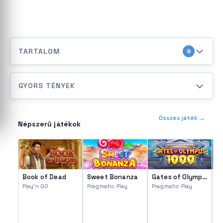
TARTALOM
9
GYORS TÉNYEK
Összes játék →
Népszerű játékok
Book of Dead
Sweet Bonanza
Gates of Olympus
Play'n GO
Pragmatic Play
Pragmatic Play
Pr