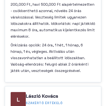
200,000 Ft, havi 500,000 Ft alapértelmezetten
- csökkenthető azonnal, növelés 24 órás
várakozással. Veszteség limitek ugyanezen
időszakokra állíthatók. Időkorlátok: napi játékidő
maximum 8 óra, automatikus kijelentkezés limit
elérésekor.
Önkizárás opciók: 24 óra, 1 hét, 1 hónap, 6
hónap, 1 év, végleges. Aktiválás után
visszavonhatatlan a beállított időszakban.
Valóság-ellenőrzés: felugró ablak 2 óránkénti
játék után, veszteségek összegzésével.
László Kovács
L
SZAKÉRTŐ ÉRTÉKELŐ